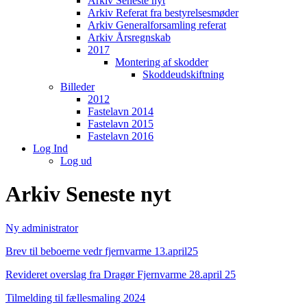
Arkiv Seneste nyt
Arkiv Referat fra bestyrelsesmøder
Arkiv Generalforsamling referat
Arkiv Årsregnskab
2017
Montering af skodder
Skoddeudskiftning
Billeder
2012
Fastelavn 2014
Fastelavn 2015
Fastelavn 2016
Log Ind
Log ud
Arkiv Seneste nyt
Ny administrator
Brev til beboerne vedr fjernvarme 13.april25
Revideret overslag fra Dragør Fjernvarme 28.april 25
Tilmelding til fællesmaling 2024