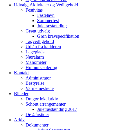
Udvalg, Aktiviteter og Vedligehold
Festivitas
Fastelavn
Sommerfest
Juletræstænding
Grønt udvalg
Grøn kravspecifikation
Tagvedligehold
Udlån fra kælderen
Legeplads
Næralarm
Manometer
Hulmursisolering
Kontakt
Administrator
Bestyrelse
Varmemestrene
Billeder
Dragør lokalarkiv
Schout arrangementer
Juletræstænding 2017
De 4 årstider
Arkiv
Dokumenter