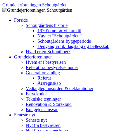
Hop
Grundejerforeningen Schoutgården
til
indhold
Forside
Schoutgårdens historie
1970’erne før vi kom til
Navnet “Schoutgården”
Schoutgårdens byggeperiode
Dengang vi fik flagstang og fællesskab
Hvad er en Schoutboer?
Grundejerforeningen
Hvem er i bestyrelsen
Referat fra bestyrelsesmøder
Generalforsamling
Referat
Årsregnskab
Vedtægter, husorden & deklarationer
Farvekoder
Tekniske tegninger
Renovation & Storskrald
Boligejers ansvar
Seneste nyt
Seneste nyt
Nyt fra bestyrelsen
Nyt fra varmemestrene