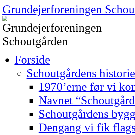
Hop
Grundejerforeningen Schou
til
indhold
Forside
Schoutgårdens historie
1970’erne før vi kom
Navnet “Schoutgår
Schoutgårdens bygg
Dengang vi fik flag