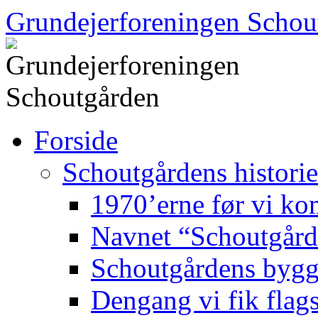
Hop
Grundejerforeningen Schou
til
indhold
Forside
Schoutgårdens historie
1970’erne før vi kom
Navnet “Schoutgår
Schoutgårdens bygg
Dengang vi fik flag